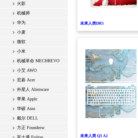
火影
机械师
华为
未来人类DR5
小麦
微软
小米
机械革命 MECHREVO
小艾 AWO
宏碁 Acer
外星人 Alienware
苹果 Apple
华硕 Asus
戴尔 DELL
方正 Foundersc
未来人类 Q5 A2
富士通 Fujitsu