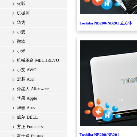
火影
机械师
华为
Toshiba NB200/NB201 立方体
小麦
微软
小米
机械革命 MECHREVO
小艾 AWO
宏碁 Acer
外星人 Alienware
苹果 Apple
华硕 Asus
戴尔 DELL
方正 Foundersc
Toshiba NB200/NB201
富士通 Fujitsu