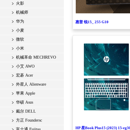
火影
机械师
华为
惠普 锐15_ 255 G10
小麦
微软
小米
机械革命 MECHREVO
小艾 AWO
宏碁 Acer
外星人 Alienware
苹果 Apple
华硕 Asus
戴尔 DELL
方正 Foundersc
HP 星Book Plus15 (2023) 15-eg
富士通 Fujitsu